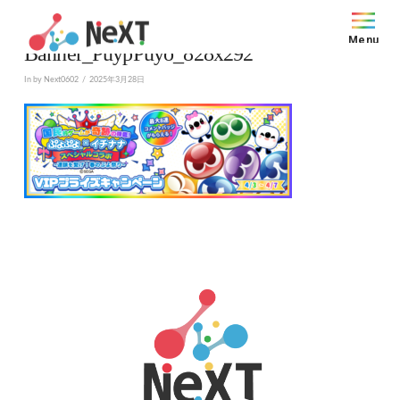
Menu
Banner_PuypPuyo_828x292
In by Next0602
2025年3月28日