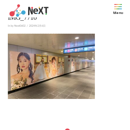
Menu
IMG_7710
In by Next0602
2024年2月6日