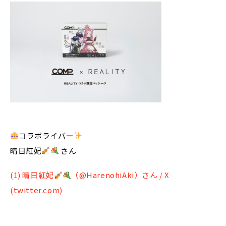
コラボライバー
晴日紅妃
さん
(1) 晴日紅妃
（@HarenohiAki）さん / X
(twitter.com)